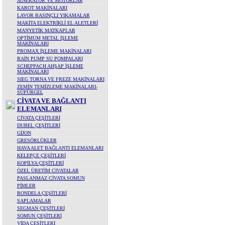
JENERATÖR VE MOTORLAR
KAROT MAKİNALARI
LAVOR BASINÇLI YIKAMALAR
MAKİTA ELEKTRİKLİ EL ALETLERİ
MANYETİK MATKAPLAR
OPTİMUM METAL İŞLEME
MAKİNALARI
PROMAX İŞLEME MAKİNALARI
RAİN PUMP SU POMPALARI
SCHEPPACH AHŞAP İŞLEME
MAKİNALARI
SIEG TORNA VE FREZE MAKİNALARI
ZEMİN TEMİZLEME MAKİNALARI-
SÜPÜRGEL
CİVATA VE BAĞLANTI
ELEMANLARI
CİVATA ÇEŞİTLERİ
DUBEL ÇEŞİTLERİ
GİJON
GRESÖRLÜKLER
HAVA ALET BAĞLANTI ELEMANLARI
KELEPÇE ÇEŞİTLERİ
KOPİLYA ÇEŞİTLERİ
ÖZEL ÜRETİM CIVATALAR
PASLANMAZ CİVATA SOMUN
PİMLER
RONDELA ÇEŞİTLERİ
SAPLAMALAR
SEGMAN ÇEŞİTLERİ
SOMUN ÇEŞİTLERİ
VİDA ÇEŞİTLERİ