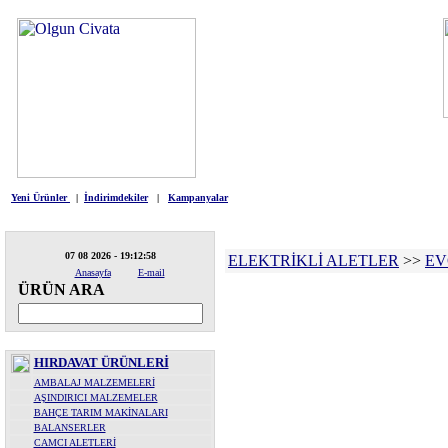
HIRDAVAT
ELEKTRİKLİ ALETLE
Yeni Ürünler
|
İndirimdekiler
|
Kampanyalar
07 08 2026 - 19:12:58
ELEKTRİKLİ ALETLER
>>
EV
Anasayfa
E-mail
ÜRÜN ARA
HIRDAVAT ÜRÜNLERİ
AMBALAJ MALZEMELERİ
AŞINDIRICI MALZEMELER
BAHÇE TARIM MAKİNALARI
BALANSERLER
CAMCI ALETLERİ