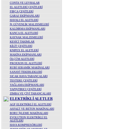
CONTA VE LEVHALAR
EL ALETLERİ ÇEŞİTLERİ
FIRÇA ÇEŞİTLERİ
GARAJ EKİPMANLARI
HAVALI EL ALETLERİ
İŞ GÜVENLİK MALZEMELERİ
KALDIRMA EKİPMANLARI
KANCA EL ALETLERİ
KAYNAK MALZEMELERİ
KESİCİ TAKIMLAR
KİLİT ÇEŞİTLERİ
KNIPEX EL ALETLERİ
MAKİNA EKİPMANLARI
ÖLÇÜM ALETLERİ
PROXXON EL ALETLERİ
RUBİ SERAMİK MAKİNALARI
SANAYİ TEKERLEKLERİ
SICAK HAVA TABANCALARI
TESTERE ÇEŞİTLERİ
YAĞLAMA EKİPMANLARI
YAPIŞTIRICI ÇEŞİTLERİ
ZIMBA VE ÇİVİ TABANCALARI
ELEKTRİKLİ ALETLER
AGP ELEKTRİKLİ EL ALETLERİ
ASFALT VE BETON MAKİNALARI
BORU İŞLEME MAKİNALARI
EVOLUTION ELEKTRİKLİ EL
ALETLERİ
HAVA KOMPRESÖRLERİ