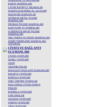
JENERATÖR VE MOTORLAR
KAROT MAKİNALARI
LAVOR BASINÇLI YIKAMALAR
MAKİTA ELEKTRİKLİ EL ALETLERİ
MANYETİK MATKAPLAR
OPTİMUM METAL İŞLEME
MAKİNALARI
PROMAX İŞLEME MAKİNALARI
RAİN PUMP SU POMPALARI
SCHEPPACH AHŞAP İŞLEME
MAKİNALARI
SIEG TORNA VE FREZE MAKİNALARI
ZEMİN TEMİZLEME MAKİNALARI-
SÜPÜRGEL
CİVATA VE BAĞLANTI
ELEMANLARI
CİVATA ÇEŞİTLERİ
DUBEL ÇEŞİTLERİ
GİJON
GRESÖRLÜKLER
HAVA ALET BAĞLANTI ELEMANLARI
KELEPÇE ÇEŞİTLERİ
KOPİLYA ÇEŞİTLERİ
ÖZEL ÜRETİM CIVATALAR
PASLANMAZ CİVATA SOMUN
PİMLER
RONDELA ÇEŞİTLERİ
SAPLAMALAR
SEGMAN ÇEŞİTLERİ
SOMUN ÇEŞİTLERİ
VİDA ÇEŞİTLERİ