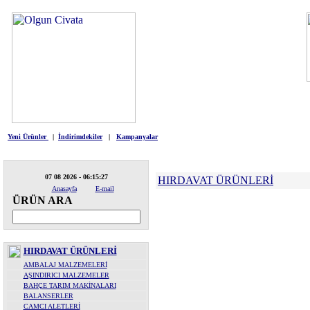
HIRDAVAT
ELEKTRİKLİ ALETLE
Yeni Ürünler
|
İndirimdekiler
|
Kampanyalar
07 08 2026 - 06:15:27
HIRDAVAT ÜRÜNLERİ
Anasayfa
E-mail
ÜRÜN ARA
HIRDAVAT ÜRÜNLERİ
AMBALAJ MALZEMELERİ
AŞINDIRICI MALZEMELER
BAHÇE TARIM MAKİNALARI
BALANSERLER
CAMCI ALETLERİ