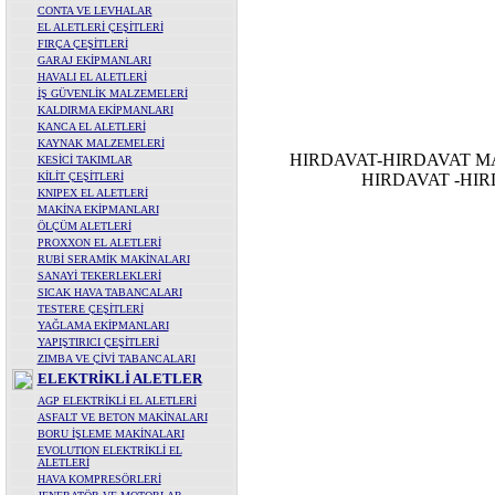
CONTA VE LEVHALAR
EL ALETLERİ ÇEŞİTLERİ
FIRÇA ÇEŞİTLERİ
GARAJ EKİPMANLARI
HAVALI EL ALETLERİ
İŞ GÜVENLİK MALZEMELERİ
KALDIRMA EKİPMANLARI
KANCA EL ALETLERİ
KAYNAK MALZEMELERİ
HIRDAVAT-HIRDAVAT M
KESİCİ TAKIMLAR
KİLİT ÇEŞİTLERİ
HIRDAVAT -HI
KNIPEX EL ALETLERİ
MAKİNA EKİPMANLARI
ÖLÇÜM ALETLERİ
PROXXON EL ALETLERİ
RUBİ SERAMİK MAKİNALARI
SANAYİ TEKERLEKLERİ
SICAK HAVA TABANCALARI
TESTERE ÇEŞİTLERİ
YAĞLAMA EKİPMANLARI
YAPIŞTIRICI ÇEŞİTLERİ
ZIMBA VE ÇİVİ TABANCALARI
ELEKTRİKLİ ALETLER
AGP ELEKTRİKLİ EL ALETLERİ
ASFALT VE BETON MAKİNALARI
BORU İŞLEME MAKİNALARI
EVOLUTION ELEKTRİKLİ EL
ALETLERİ
HAVA KOMPRESÖRLERİ