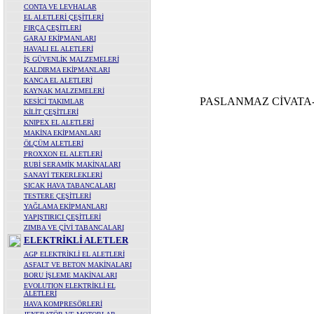
CONTA VE LEVHALAR
EL ALETLERİ ÇEŞİTLERİ
FIRÇA ÇEŞİTLERİ
GARAJ EKİPMANLARI
HAVALI EL ALETLERİ
İŞ GÜVENLİK MALZEMELERİ
KALDIRMA EKİPMANLARI
KANCA EL ALETLERİ
KAYNAK MALZEMELERİ
PASLANMAZ CİVATA
KESİCİ TAKIMLAR
KİLİT ÇEŞİTLERİ
KNIPEX EL ALETLERİ
MAKİNA EKİPMANLARI
ÖLÇÜM ALETLERİ
PROXXON EL ALETLERİ
RUBİ SERAMİK MAKİNALARI
SANAYİ TEKERLEKLERİ
SICAK HAVA TABANCALARI
TESTERE ÇEŞİTLERİ
YAĞLAMA EKİPMANLARI
YAPIŞTIRICI ÇEŞİTLERİ
ZIMBA VE ÇİVİ TABANCALARI
ELEKTRİKLİ ALETLER
AGP ELEKTRİKLİ EL ALETLERİ
ASFALT VE BETON MAKİNALARI
BORU İŞLEME MAKİNALARI
EVOLUTION ELEKTRİKLİ EL
ALETLERİ
HAVA KOMPRESÖRLERİ