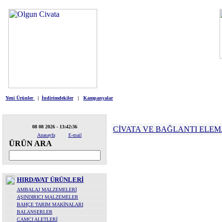
HIRDAVAT
ELEKTRİKLİ ALETLE
Yeni Ürünler
|
İndirimdekiler
|
Kampanyalar
08 08 2026 - 13:42:36
CİVATA VE BAĞLANTI ELE
Anasayfa
E-mail
ÜRÜN ARA
HIRDAVAT ÜRÜNLERİ
AMBALAJ MALZEMELERİ
AŞINDIRICI MALZEMELER
BAHÇE TARIM MAKİNALARI
BALANSERLER
CAMCI ALETLERİ