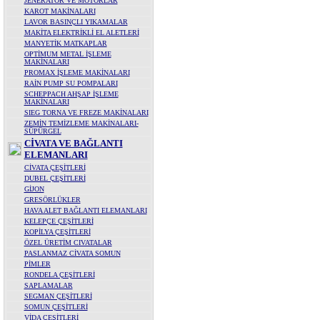
JENERATÖR VE MOTORLAR
KAROT MAKİNALARI
LAVOR BASINÇLI YIKAMALAR
MAKİTA ELEKTRİKLİ EL ALETLERİ
MANYETİK MATKAPLAR
OPTİMUM METAL İŞLEME
MAKİNALARI
PROMAX İŞLEME MAKİNALARI
RAİN PUMP SU POMPALARI
SCHEPPACH AHŞAP İŞLEME
MAKİNALARI
SIEG TORNA VE FREZE MAKİNALARI
ZEMİN TEMİZLEME MAKİNALARI-
SÜPÜRGEL
CİVATA VE BAĞLANTI
ELEMANLARI
CİVATA ÇEŞİTLERİ
DUBEL ÇEŞİTLERİ
GİJON
GRESÖRLÜKLER
HAVA ALET BAĞLANTI ELEMANLARI
KELEPÇE ÇEŞİTLERİ
KOPİLYA ÇEŞİTLERİ
ÖZEL ÜRETİM CIVATALAR
PASLANMAZ CİVATA SOMUN
PİMLER
RONDELA ÇEŞİTLERİ
SAPLAMALAR
SEGMAN ÇEŞİTLERİ
SOMUN ÇEŞİTLERİ
VİDA ÇEŞİTLERİ