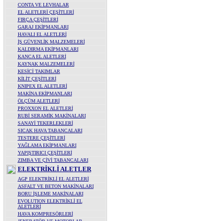
CONTA VE LEVHALAR
EL ALETLERİ ÇEŞİTLERİ
FIRÇA ÇEŞİTLERİ
GARAJ EKİPMANLARI
HAVALI EL ALETLERİ
İŞ GÜVENLİK MALZEMELERİ
KALDIRMA EKİPMANLARI
KANCA EL ALETLERİ
KAYNAK MALZEMELERİ
KESİCİ TAKIMLAR
KİLİT ÇEŞİTLERİ
KNIPEX EL ALETLERİ
MAKİNA EKİPMANLARI
ÖLÇÜM ALETLERİ
PROXXON EL ALETLERİ
RUBİ SERAMİK MAKİNALARI
SANAYİ TEKERLEKLERİ
SICAK HAVA TABANCALARI
TESTERE ÇEŞİTLERİ
YAĞLAMA EKİPMANLARI
YAPIŞTIRICI ÇEŞİTLERİ
ZIMBA VE ÇİVİ TABANCALARI
ELEKTRİKLİ ALETLER
AGP ELEKTRİKLİ EL ALETLERİ
ASFALT VE BETON MAKİNALARI
BORU İŞLEME MAKİNALARI
EVOLUTION ELEKTRİKLİ EL
ALETLERİ
HAVA KOMPRESÖRLERİ