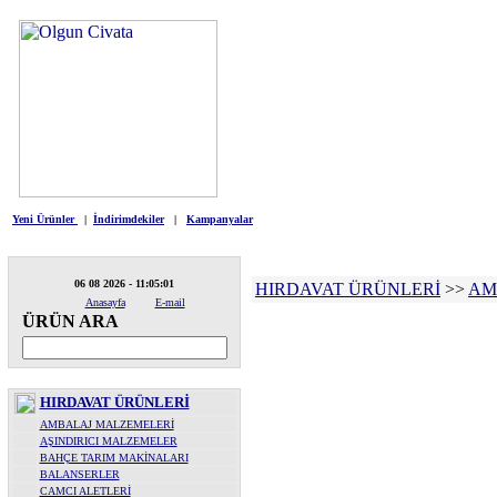
HIRDAVAT
ELE
Yeni Ürünler
|
İndirimdekiler
|
Kampanyalar
06 08 2026 - 11:05:01
HIRDAVAT ÜRÜNLERİ
>>
AM
Anasayfa
E-mail
ÜRÜN ARA
HIRDAVAT ÜRÜNLERİ
AMBALAJ MALZEMELERİ
AŞINDIRICI MALZEMELER
BAHÇE TARIM MAKİNALARI
BALANSERLER
CAMCI ALETLERİ