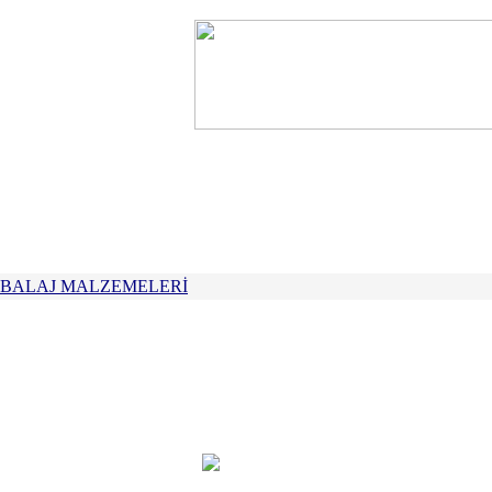
KTRİKLİ ALETLER
CİVATA VE BAĞLANTI ELE
BALAJ MALZEMELERİ