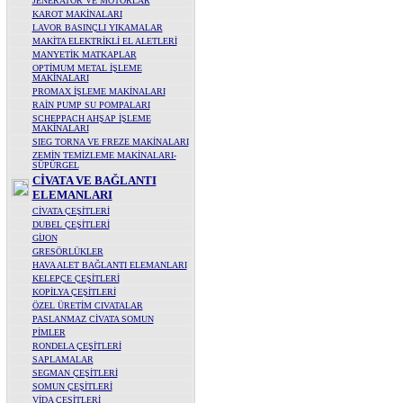
JENERATÖR VE MOTORLAR
KAROT MAKİNALARI
LAVOR BASINÇLI YIKAMALAR
MAKİTA ELEKTRİKLİ EL ALETLERİ
MANYETİK MATKAPLAR
OPTİMUM METAL İŞLEME
MAKİNALARI
PROMAX İŞLEME MAKİNALARI
RAİN PUMP SU POMPALARI
SCHEPPACH AHŞAP İŞLEME
MAKİNALARI
SIEG TORNA VE FREZE MAKİNALARI
ZEMİN TEMİZLEME MAKİNALARI-
SÜPÜRGEL
CİVATA VE BAĞLANTI
ELEMANLARI
CİVATA ÇEŞİTLERİ
DUBEL ÇEŞİTLERİ
GİJON
GRESÖRLÜKLER
HAVA ALET BAĞLANTI ELEMANLARI
KELEPÇE ÇEŞİTLERİ
KOPİLYA ÇEŞİTLERİ
ÖZEL ÜRETİM CIVATALAR
PASLANMAZ CİVATA SOMUN
PİMLER
RONDELA ÇEŞİTLERİ
SAPLAMALAR
SEGMAN ÇEŞİTLERİ
SOMUN ÇEŞİTLERİ
VİDA ÇEŞİTLERİ