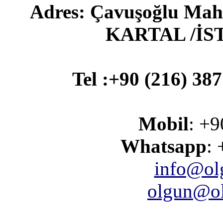
Adres: Çavuşoğlu Maha
KARTAL /İ
Tel :+90 (216) 387
Mobil
: +9
Whatsapp
:
info@ol
olgun@ol