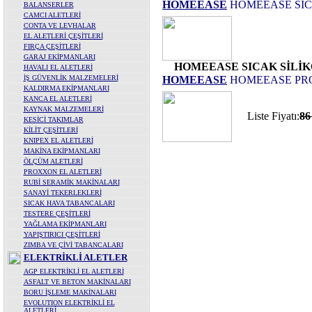
HOMEEASE
HOMEEASE SIC
BALANSERLER
CAMCI ALETLERİ
CONTA VE LEVHALAR
EL ALETLERİ ÇEŞİTLERİ
FIRÇA ÇEŞİTLERİ
GARAJ EKİPMANLARI
HOMEEASE SICAK SİLİ
HAVALI EL ALETLERİ
İŞ GÜVENLİK MALZEMELERİ
HOMEEASE
HOMEEASE PRO
KALDIRMA EKİPMANLARI
KANCA EL ALETLERİ
KAYNAK MALZEMELERİ
Liste Fiyatı:
8
KESİCİ TAKIMLAR
KİLİT ÇEŞİTLERİ
KNIPEX EL ALETLERİ
MAKİNA EKİPMANLARI
ÖLÇÜM ALETLERİ
PROXXON EL ALETLERİ
RUBİ SERAMİK MAKİNALARI
SANAYİ TEKERLEKLERİ
SICAK HAVA TABANCALARI
TESTERE ÇEŞİTLERİ
YAĞLAMA EKİPMANLARI
YAPIŞTIRICI ÇEŞİTLERİ
ZIMBA VE ÇİVİ TABANCALARI
ELEKTRİKLİ ALETLER
AGP ELEKTRİKLİ EL ALETLERİ
ASFALT VE BETON MAKİNALARI
BORU İŞLEME MAKİNALARI
EVOLUTION ELEKTRİKLİ EL
ALETLERİ