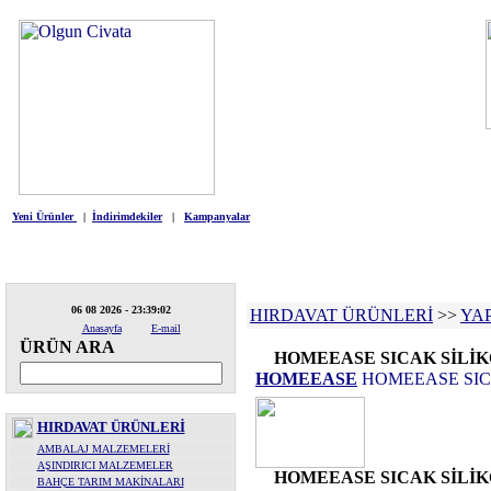
HIRDAVAT
ELEKTRİKLİ ALETLE
Yeni Ürünler
|
İndirimdekiler
|
Kampanyalar
06 08 2026 - 23:39:02
HIRDAVAT ÜRÜNLERİ
>>
YAP
Anasayfa
E-mail
ÜRÜN ARA
HOMEEASE SICAK SİLİ
HOMEEASE
HOMEEASE SIC
HIRDAVAT ÜRÜNLERİ
AMBALAJ MALZEMELERİ
AŞINDIRICI MALZEMELER
HOMEEASE SICAK SİLİ
BAHÇE TARIM MAKİNALARI