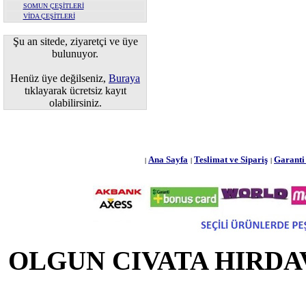
SOMUN ÇEŞİTLERİ
VİDA ÇEŞİTLERİ
Şu an sitede, ziyaretçi ve üye
bulunuyor.
Henüz üye değilseniz,
Buraya
tıklayarak ücretsiz kayıt
olabilirsiniz.
Ana Sayfa
Teslimat ve Sipariş
Garanti 
|
|
|
OLGUN CIVATA HIRDAVA