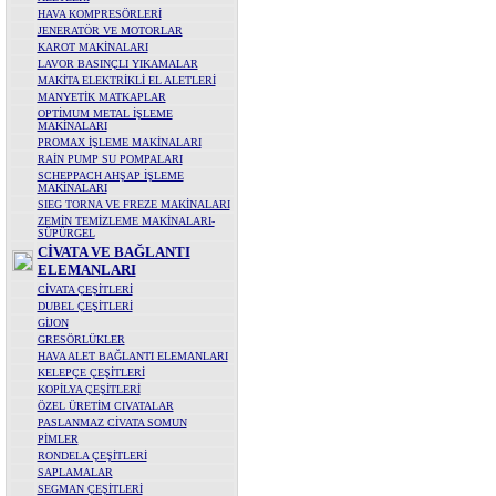
HAVA KOMPRESÖRLERİ
JENERATÖR VE MOTORLAR
KAROT MAKİNALARI
LAVOR BASINÇLI YIKAMALAR
MAKİTA ELEKTRİKLİ EL ALETLERİ
MANYETİK MATKAPLAR
OPTİMUM METAL İŞLEME
MAKİNALARI
PROMAX İŞLEME MAKİNALARI
RAİN PUMP SU POMPALARI
SCHEPPACH AHŞAP İŞLEME
MAKİNALARI
SIEG TORNA VE FREZE MAKİNALARI
ZEMİN TEMİZLEME MAKİNALARI-
SÜPÜRGEL
CİVATA VE BAĞLANTI
ELEMANLARI
CİVATA ÇEŞİTLERİ
DUBEL ÇEŞİTLERİ
GİJON
GRESÖRLÜKLER
HAVA ALET BAĞLANTI ELEMANLARI
KELEPÇE ÇEŞİTLERİ
KOPİLYA ÇEŞİTLERİ
ÖZEL ÜRETİM CIVATALAR
PASLANMAZ CİVATA SOMUN
PİMLER
RONDELA ÇEŞİTLERİ
SAPLAMALAR
SEGMAN ÇEŞİTLERİ